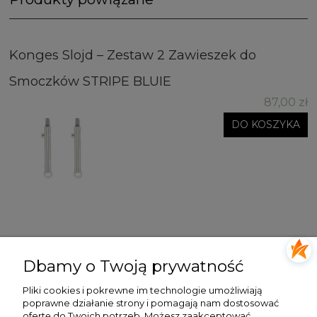
Konges Slojd – Zestaw 2 Zawieszek do
Smoczków STRIPE BLUIE
87,00 zł
DO KOSZYKA
Dbamy o Twoją prywatność
ŚLEDŹ NAS NA
Pliki cookies i pokrewne im technologie umożliwiają
ZAKUPY
poprawne działanie strony i pomagają nam dostosować
ofertę do Twoich potrzeb. Możesz zaakceptować