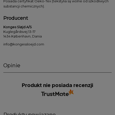
Posiada certyfikat Oeko-Tex (tekstylia są wolne od szkodliwych
substancji chemicznych).
Producent
Konges Sløjd A/S
Kuglegårdsvej 13-17
1434 København, Dania
info@kongessloejd.com
Opinie
Produkt nie posiada recenzji
Produkty powiązane