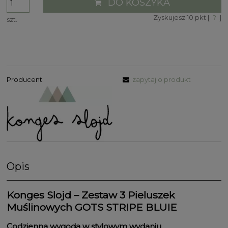
DO KOSZYKA
Zyskujesz
10
pkt [
?
]
szt.
Producent:
zapytaj o produkt
Opis
Konges Slojd – Zestaw 3 Pieluszek
Muślinowych GOTS STRIPE BLUIE
Codzienna wygoda w stylowym wydaniu