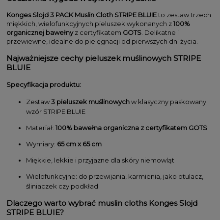
Konges Slojd 3 PACK Muslin Cloth STRIPE BLUIE
to zestaw trzech
miękkich, wielofunkcyjnych pieluszek wykonanych z
100%
organicznej bawełny
z certyfikatem
GOTS
. Delikatne i
przewiewne, idealne do pielęgnacji od pierwszych dni życia.
Najważniejsze cechy pieluszek muślinowych STRIPE
BLUIE
Specyfikacja produktu:
Zestaw
3 pieluszek muślinowych
w klasyczny paskowany
wzór STRIPE BLUIE
Materiał:
100% bawełna organiczna z certyfikatem GOTS
Wymiary:
65 cm x 65 cm
Miękkie, lekkie i przyjazne dla skóry niemowląt
Wielofunkcyjne: do przewijania, karmienia, jako otulacz,
śliniaczek czy podkład
Dlaczego warto wybrać muslin cloths Konges Slojd
STRIPE BLUIE?