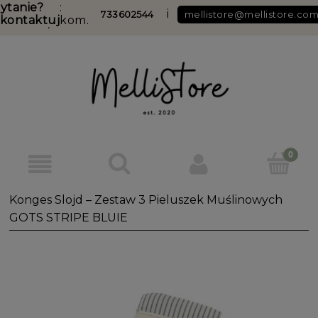
ytanie?
:
i
733602544
mellistore@mellistore.co
kontaktuj
kom.
ię z nami
DARMOWA DOSTAWA DO PACZKOMATU od 349 zł
Konges Slojd – Zestaw 3 Pieluszek Muślinowych
GOTS STRIPE BLUIE