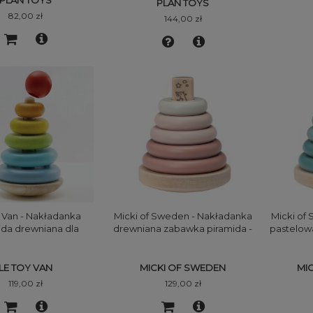
PLAN TOYS
PLAN TOYS
82,00 zł
144,00 zł
 Van - Nakładanka
Micki of Sweden - Nakładanka
Micki of
ida drewniana dla
drewniana zabawka piramida -
pastelow
niemowląt
różowa
pira
LE TOY VAN
MICKI OF SWEDEN
MI
119,00 zł
129,00 zł