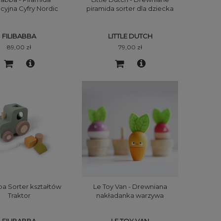
cyjna Cyfry Nordic
piramida sorter dla dziecka
animals
Little Farm
FILIBABBA
LITTLE DUTCH
89,00 zł
79,00 zł
ba Sorter kształtów
Le Toy Van - Drewniana
Traktor
nakładanka warzywa