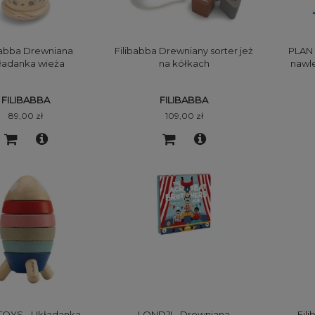
babba Drewniana
Filibabba Drewniany sorter jeż
PLAN 
ładanka wieża
na kółkach
nawl
FILIBABBA
FILIBABBA
89,00 zł
109,00 zł
TOYS - Układanka
LONDJI - Drewniana
Fil