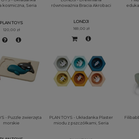
a kosmiczna, Seria
równoważnia Bracia Akrobaci
eduka
hard Collection
LONDJI
PLAN TOYS
169,00 zł
120,00 zł
S - Puzzle zwierzęta
PLAN TOYS - Układanka Plaster
Filibab
morskie
miodu z pszczółkami, Seria
Orchard Collection