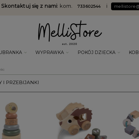
 Skontaktuj się z nami
: kom.
i
733602544
mellistore
DARMOWA DOSTAWA DO PACZKOMATU od 349 zł
UBRANKA
WYPRAWKA
POKÓJ DZIECKA
KOB
BLOG
nki
 I PRZEBIJANKI