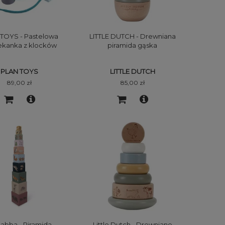
TOYS - Pastelowa
LITTLE DUTCH - Drewniana
ekanka z klocków
piramida gąska
PLAN TOYS
LITTLE DUTCH
89,00 zł
85,00 zł
ibabba - Piramida
Little Dutch - Drewniane