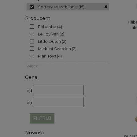
Sortery i przebijanki
(15)
Producent
Fili
Filibabba
(4)
uk
Le Toy Van
(2)
Little Dutch
(2)
Micki of Sweden
(2)
Plan Toys
(4)
więcej
Cena
od
do
FILTRUJ
Nowość
PLAN 