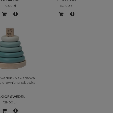
FILIBABBA
LE TOY VAN
119,00 zł
139,00 zł
 Sweden - Nakładanka
a drewniana zabawka
mida - niebieska
CKI OF SWEDEN
129,00 zł