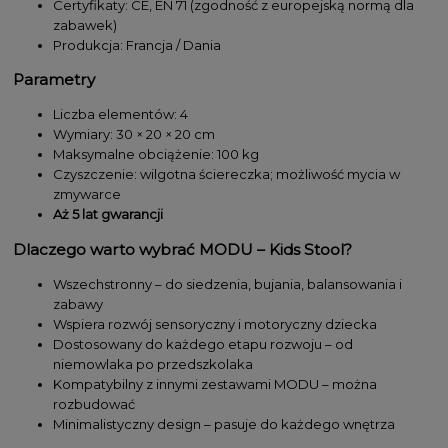
Certyfikaty: CE, EN 71 (zgodność z europejską normą dla
zabawek)
Produkcja: Francja / Dania
Parametry
Liczba elementów: 4
Wymiary: 30 × 20 × 20 cm
Maksymalne obciążenie: 100 kg
Czyszczenie: wilgotna ściereczka; możliwość mycia w
zmywarce
Aż 5 lat gwarancji
Dlaczego warto wybrać MODU – Kids Stool?
Wszechstronny – do siedzenia, bujania, balansowania i
zabawy
Wspiera rozwój sensoryczny i motoryczny dziecka
Dostosowany do każdego etapu rozwoju – od
niemowlaka po przedszkolaka
Kompatybilny z innymi zestawami MODU – można
rozbudować
Minimalistyczny design – pasuje do każdego wnętrza