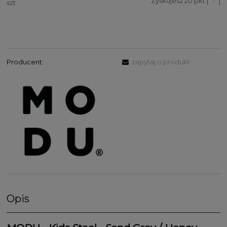
Zyskujesz
20
pkt [
?
]
szt.
Producent:
zapytaj o produkt
Opis