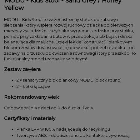
MODU - Kids Stool - Sand Grey / Honey
Yellow
MODU – Kids Stool to wszechstronny stołek do zabawy i
siedzenia, który wspiera rozwój ruchowy dziecka od pierwszych
miesięcy życia. Może służyć jako wygodne siedzisko przy stoliku,
pomoc przy zakładaniu butów w przedpokoju lub bujak i deska
balansująca dla malucha. Dzięki lekkiej konstrukcji i piankowym
blokom zestaw dostosowuje się do wieku i potrzeb dziecka – od
zabawy na brzuszku po ćwiczenia równowagi i tory przeszkód. To
funkcjonalny mebel i zabawka w jednym!
Zestaw zawiera
2 × sensoryczny blok piankowy MODU (block round)
2 × kołki łączące
Rekomendowany wiek
Odpowiedni dla dzieci od 0 do 6. roku życia.
Certyfikaty i materiały
Pianka EPP w 100% nadająca się do recyklingu
Tworzywo ABS – dopuszczone do kontaktu z żywnością