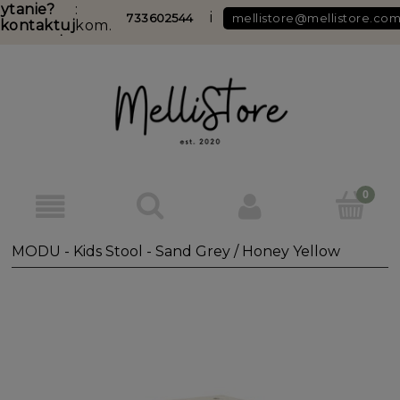
ytanie?
:
i
733602544
mellistore@mellistore.co
kontaktuj
kom.
ię z nami
DARMOWA DOSTAWA DO PACZKOMATU od 349 zł
MODU - Kids Stool - Sand Grey / Honey Yellow