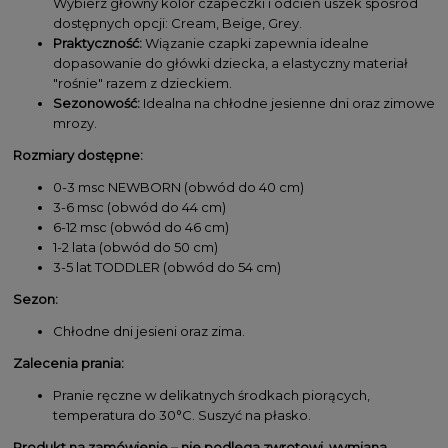
Wybierz główny kolor czapeczki i odcień uszek spośród
dostępnych opcji: Cream, Beige, Grey.
Praktyczność:
Wiązanie czapki zapewnia idealne
dopasowanie do główki dziecka, a elastyczny materiał
"rośnie" razem z dzieckiem.
Sezonowość:
Idealna na chłodne jesienne dni oraz zimowe
mrozy.
Rozmiary dostępne:
0-3 msc NEWBORN (obwód do 40 cm)
3-6 msc (obwód do 44 cm)
6-12 msc (obwód do 46 cm)
1-2 lata (obwód do 50 cm)
3-5 lat TODDLER (obwód do 54 cm)
Sezon:
Chłodne dni jesieni oraz zima.
Zalecenia prania:
Pranie ręczne w delikatnych środkach piorących,
temperatura do 30°C. Suszyć na płasko.
Produkt na zamówienie – nie podlega zwrotowi, wymiana