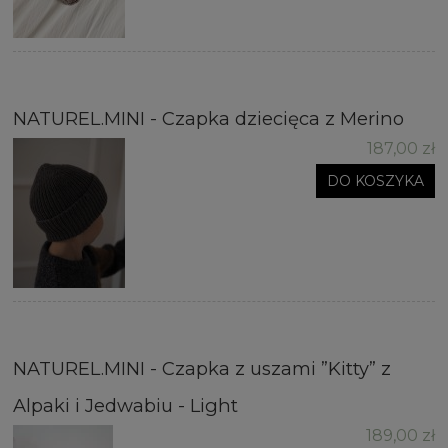
NATUREL.MINI - Czapka dziecięca z Merino
187,00 zł
DO KOSZYKA
NATUREL.MINI - Czapka z uszami ”Kitty” z
Alpaki i Jedwabiu - Light
189,00 zł