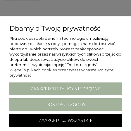
Dbamy o Twoją prywatność
ŚLEDŹ NAS NA
Pliki cookies i pokrewne im technologie umożliwiają
ZAKUPY
poprawne działanie strony i pomagają nam dostosować
ofertę do Twoich potrzeb. Możesz zaakceptować
wykorzystanie przez nas wszystkich tych plików i przejść do
sklepu lub dostosować użycie plików do swoich
POMOC
preferencji, wybierając opcję "Dostosuj zgody".
Więcej o plikach cookies przeczytasz w naszej Polityce
prywatności.
MOJE KONTO
ZAAKCEPTUJ TYLKO NIEZBĘDNE
INFORMACJE
DOSTOSUJ ZGODY
ZAAKCEPTUJ WSZYSTKIE