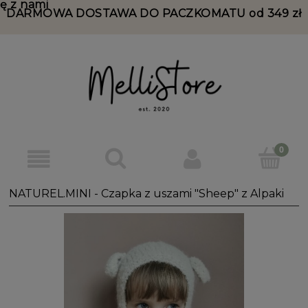
ię z nami
DARMOWA DOSTAWA DO PACZKOMATU od 349 zł
NATUREL.MINI - Czapka z uszami "Sheep" z Alpaki